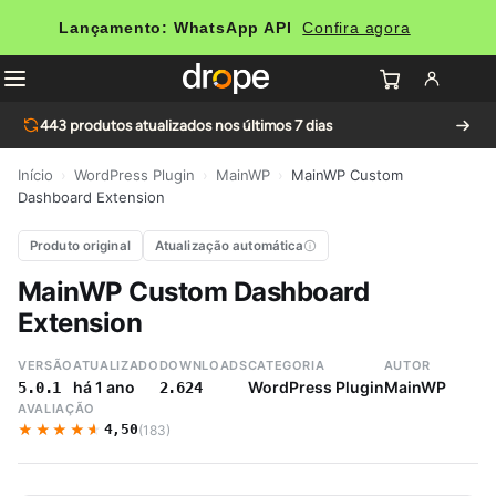
Lançamento: WhatsApp API
Confira agora
443
produtos atualizados nos últimos 7 dias
Início
›
WordPress Plugin
›
MainWP
›
MainWP Custom
Dashboard Extension
Produto original
Atualização automática
MainWP Custom Dashboard
Extension
VERSÃO
ATUALIZADO
DOWNLOADS
CATEGORIA
AUTOR
há 1 ano
WordPress Plugin
MainWP
5.0.1
2.624
AVALIAÇÃO
★★★★★
★★★★★
4,50
(183)