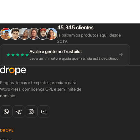
45.345 clientes
já baixam os produtos aqui, desde
2019.
Avalie a gente no Trustpilot
Leva um minuto e ajuda quem ainda está decidindo
Plugins, temas e templates premium para
WordPress, com licença GPL e sem limite de
domínio.
DROPE