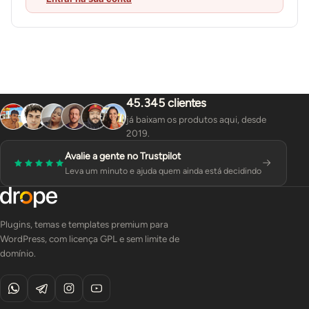
45.345 clientes
já baixam os produtos aqui, desde
2019.
Avalie a gente no Trustpilot
Leva um minuto e ajuda quem ainda está decidindo
Plugins, temas e templates premium para
WordPress, com licença GPL e sem limite de
domínio.