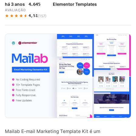
há 3 anos
Elementor Templates
4.645
AVALIAÇÃO
★★★★★
★★★★★
4,51
(157)
Mailab E-mail Marketing Template Kit é um