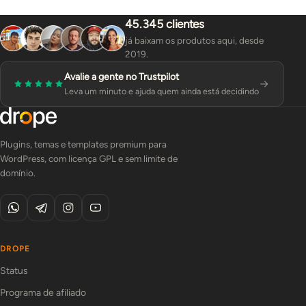
45.345 clientes
já baixam os produtos aqui, desde
2019.
Avalie a gente no Trustpilot
Leva um minuto e ajuda quem ainda está decidindo
Plugins, temas e templates premium para
WordPress, com licença GPL e sem limite de
domínio.
DROPE
Status
Programa de afiliado