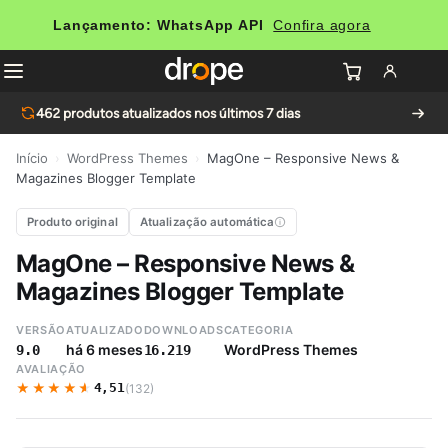
Lançamento: WhatsApp API
Confira agora
462
produtos atualizados nos últimos 7 dias
Início
›
WordPress Themes
›
MagOne – Responsive News &
Magazines Blogger Template
Produto original
Atualização automática
MagOne – Responsive News &
Magazines Blogger Template
VERSÃO
ATUALIZADO
DOWNLOADS
CATEGORIA
há 6 meses
WordPress Themes
9.0
16.219
AVALIAÇÃO
★★★★★
★★★★★
4,51
(132)