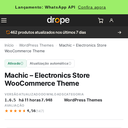
Lançamento: WhatsApp API
Confira agora
462
produtos atualizados nos últimos 7 dias
Início
›
WordPress Themes
›
Machic – Electronics Store
WooCommerce Theme
Ativado
Atualização automática
Machic – Electronics Store
WooCommerce Theme
VERSÃO
ATUALIZADO
DOWNLOADS
CATEGORIA
há 11 horas
WordPress Themes
1.6.5
7.948
AVALIAÇÃO
★★★★★
★★★★★
4,56
(147)