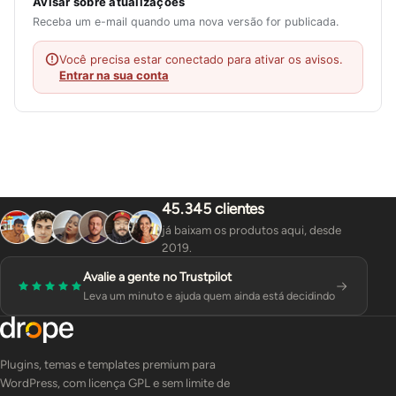
Avisar sobre atualizações
Receba um e-mail quando uma nova versão for publicada.
Você precisa estar conectado para ativar os avisos.
Entrar na sua conta
45.345 clientes
já baixam os produtos aqui, desde
2019.
Avalie a gente no Trustpilot
Leva um minuto e ajuda quem ainda está decidindo
Plugins, temas e templates premium para
WordPress, com licença GPL e sem limite de