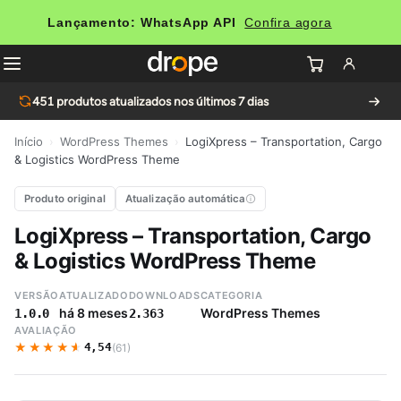
Lançamento: WhatsApp API
Confira agora
451
produtos atualizados nos últimos 7 dias
Início
›
WordPress Themes
›
LogiXpress – Transportation, Cargo
& Logistics WordPress Theme
Produto original
Atualização automática
LogiXpress – Transportation, Cargo
& Logistics WordPress Theme
VERSÃO
ATUALIZADO
DOWNLOADS
CATEGORIA
há 8 meses
WordPress Themes
1.0.0
2.363
AVALIAÇÃO
★★★★★
★★★★★
4,54
(61)