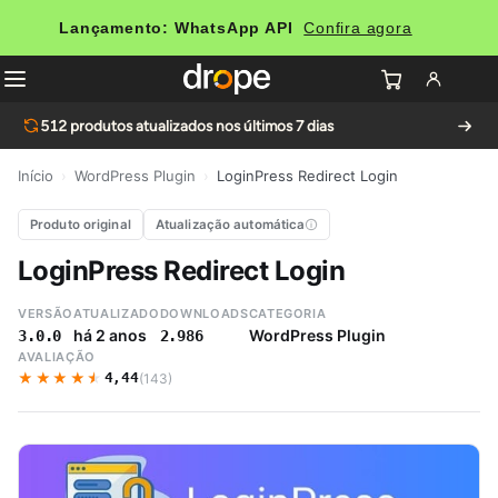
Lançamento: WhatsApp API
Confira agora
512
produtos atualizados nos últimos 7 dias
Início
›
WordPress Plugin
›
LoginPress Redirect Login
Produto original
Atualização automática
LoginPress Redirect Login
VERSÃO
ATUALIZADO
DOWNLOADS
CATEGORIA
há 2 anos
WordPress Plugin
3.0.0
2.986
AVALIAÇÃO
★★★★★
★★★★★
4,44
(143)