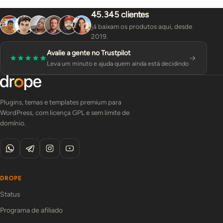
45.345 clientes
já baixam os produtos aqui, desde
2019.
Avalie a gente no Trustpilot
Leva um minuto e ajuda quem ainda está decidindo
Plugins, temas e templates premium para
WordPress, com licença GPL e sem limite de
domínio.
DROPE
Status
Programa de afiliado