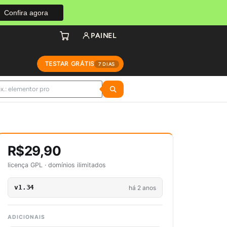
Confira agora
PAINEL
TESTAR GRÁTIS
7 DIAS
R$29,90
licença GPL · domínios ilimitados
v1.34
há 2 anos
ADICIONAIS