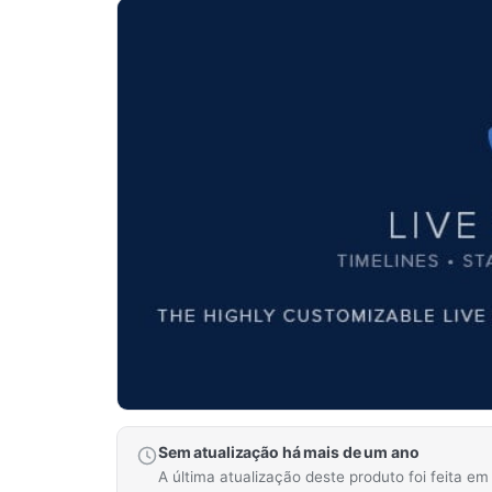
Sem atualização há mais de um ano
A última atualização deste produto foi feita e