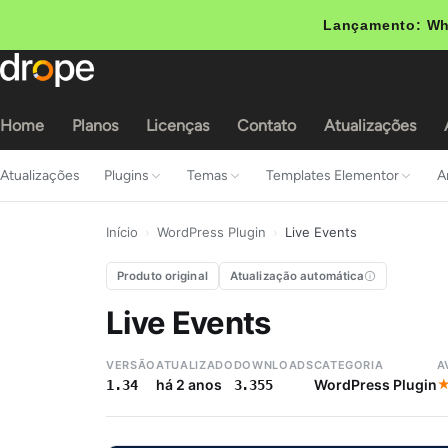
Lançamento: Wh
Home
Planos
Licenças
Contato
Atualizações
Atualizações
Plugins
Temas
Templates Elementor
A
Início
›
WordPress Plugin
›
Live Events
Produto original
Atualização automática
Live Events
VERSÃO
ATUALIZADO
DOWNLOADS
CATEGORIA
A
há 2 anos
WordPress Plugin
1.34
3.355