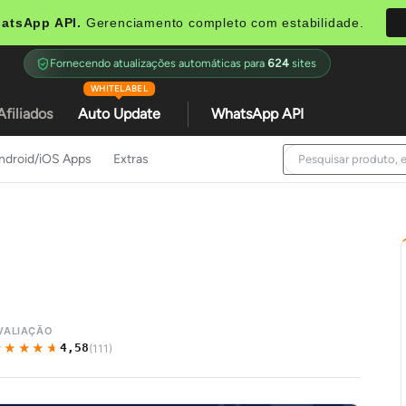
atsApp API.
Gerenciamento completo com estabilidade.
Fornecendo atualizações automáticas para
624
sites
WHITELABEL
Afiliados
Auto Update
WhatsApp API
ndroid/iOS Apps
Extras
VALIAÇÃO
★★★★★
★★★★★
4,58
(111)