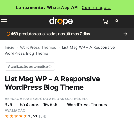
Lançamento: WhatsApp API
Confira agora
469
produtos atualizados nos últimos 7 dias
Início
›
WordPress Themes
›
List Mag WP – A Responsive
WordPress Blog Theme
Atualização automática
List Mag WP – A Responsive
WordPress Blog Theme
VERSÃO
ATUALIZADO
DOWNLOADS
CATEGORIA
há 4 anos
WordPress Themes
3.6
10.656
AVALIAÇÃO
★★★★★
★★★★★
4,54
(134)