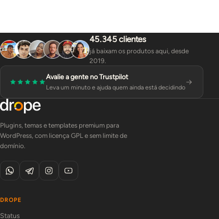
45.345 clientes
já baixam os produtos aqui, desde
2019.
Avalie a gente no Trustpilot
Leva um minuto e ajuda quem ainda está decidindo
Plugins, temas e templates premium para
WordPress, com licença GPL e sem limite de
domínio.
DROPE
Status