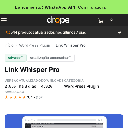
Lançamento: WhatsApp API
Confira agora
544
produtos atualizados nos últimos 7 dias
Início
›
WordPress Plugin
›
Link Whisper Pro
Ativado
Atualização automática
Link Whisper Pro
VERSÃO
ATUALIZADO
DOWNLOADS
CATEGORIA
há 3 dias
WordPress Plugin
2.9.6
4.926
AVALIAÇÃO
★★★★★
★★★★★
4,57
(157)