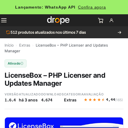
Lançamento: WhatsApp API
Confira agora
512
produtos atualizados nos últimos 7 dias
Início
›
Extras
›
LicenseBox – PHP Licenser and Updates
Manager
Ativado
LicenseBox – PHP Licenser and
Updates Manager
VERSÃO
ATUALIZADO
DOWNLOADS
CATEGORIA
AVALIAÇÃO
★★★★★
★★★★★
há 3 anos
Extras
4,44
(165)
1.6.4
4.674