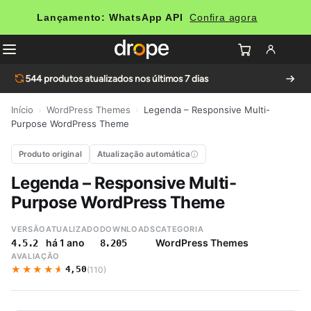
Lançamento: WhatsApp API
Confira agora
544
produtos atualizados nos últimos 7 dias
Início
›
WordPress Themes
›
Legenda – Responsive Multi-
Purpose WordPress Theme
Produto original
Atualização automática
Legenda – Responsive Multi-
Purpose WordPress Theme
VERSÃO
ATUALIZADO
DOWNLOADS
CATEGORIA
há 1 ano
WordPress Themes
4.5.2
8.205
AVALIAÇÃO
★★★★★
★★★★★
4,50
(110)