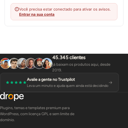
Você precisa estar conectado para ativar os avisos.
Entrar na sua conta
45.345 clientes
já baixam os produtos aqui, desde
2019.
Avalie a gente no Trustpilot
Leva um minuto e ajuda quem ainda está decidindo
Plugins, temas e templates premium para
WordPress, com licença GPL e sem limite de
domínio.