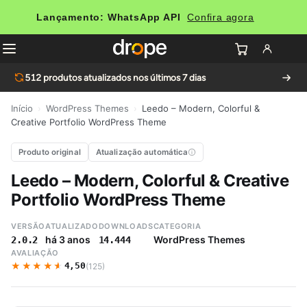
Lançamento: WhatsApp API
Confira agora
512
produtos atualizados nos últimos 7 dias
Início
›
WordPress Themes
›
Leedo – Modern, Colorful &
Creative Portfolio WordPress Theme
Produto original
Atualização automática
Leedo – Modern, Colorful & Creative
Portfolio WordPress Theme
VERSÃO
ATUALIZADO
DOWNLOADS
CATEGORIA
há 3 anos
WordPress Themes
2.0.2
14.444
AVALIAÇÃO
★★★★★
★★★★★
4,50
(125)