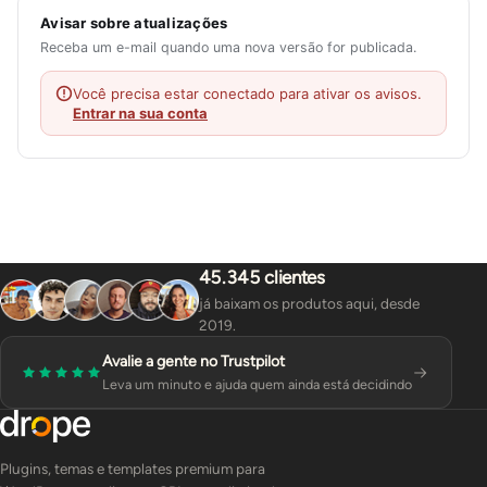
Avisar sobre atualizações
Receba um e-mail quando uma nova versão for publicada.
Você precisa estar conectado para ativar os avisos.
Entrar na sua conta
45.345 clientes
já baixam os produtos aqui, desde
2019.
Avalie a gente no Trustpilot
Leva um minuto e ajuda quem ainda está decidindo
Plugins, temas e templates premium para