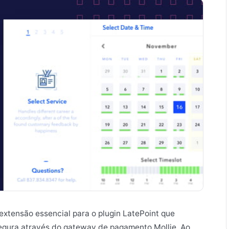
xtensão essencial para o plugin LatePoint que
segura através do gateway de pagamento Mollie. Ao