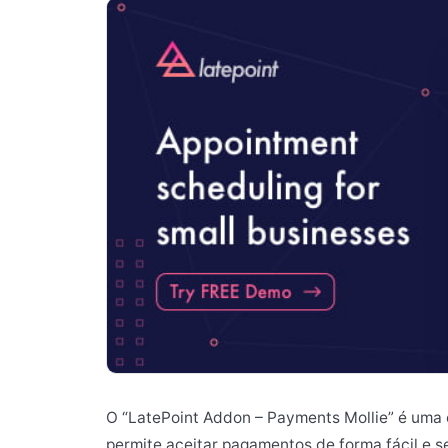
O “LatePoint Addon – Payments Mollie” é uma e
permite aceitar pagamentos de forma fácil e 