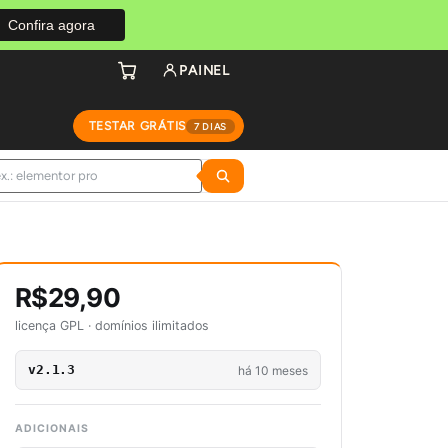
Confira agora
PAINEL
TESTAR GRÁTIS
7 DIAS
R$29,90
licença GPL · domínios ilimitados
v2.1.3
há 10 meses
ADICIONAIS