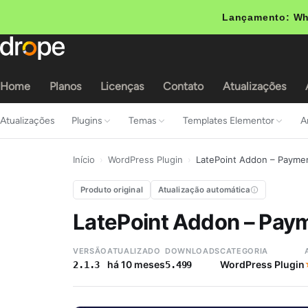
Lançamento: Wh
Home
Planos
Licenças
Contato
Atualizações
Atualizações
Plugins
Temas
Templates Elementor
A
Início
›
WordPress Plugin
›
LatePoint Addon – Paymen
Produto original
Atualização automática
LatePoint Addon – Paym
VERSÃO
ATUALIZADO
DOWNLOADS
CATEGORIA
há 10 meses
WordPress Plugin
2.1.3
5.499