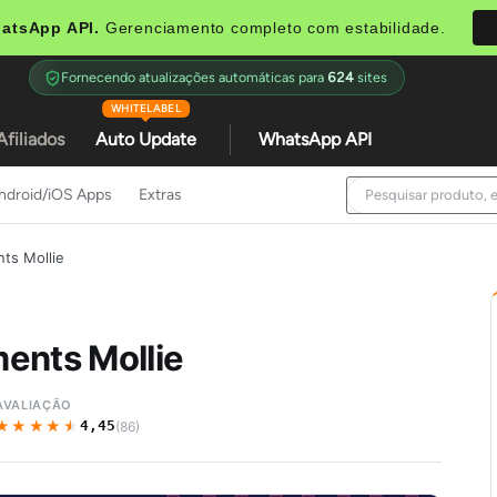
atsApp API.
Gerenciamento completo com estabilidade.
Fornecendo atualizações automáticas para
624
sites
WHITELABEL
Afiliados
Auto Update
WhatsApp API
ndroid/iOS Apps
Extras
ts Mollie
ents Mollie
AVALIAÇÃO
★★★★★
★★★★★
4,45
(86)