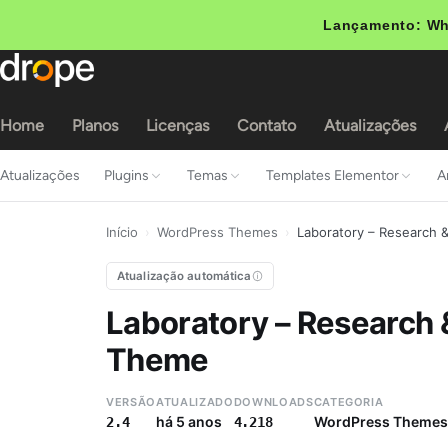
Lançamento: Wh
Home
Planos
Licenças
Contato
Atualizações
Atualizações
Plugins
Temas
Templates Elementor
A
Início
›
WordPress Themes
›
Laboratory – Research 
Atualização automática
Laboratory – Research
Theme
VERSÃO
ATUALIZADO
DOWNLOADS
CATEGORIA
há 5 anos
WordPress Themes
2.4
4.218