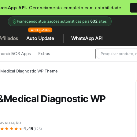
atsApp API.
Gerenciamento completo com estabilidade.
Fornecendo atualizações automáticas para
632
sites
WHITELABEL
Afiliados
Auto Update
WhatsApp API
ndroid/iOS Apps
Extras
&Medical Diagnostic WP Theme
 &Medical Diagnostic WP
AVALIAÇÃO
★★★★★
★★★★★
4,49
(125)