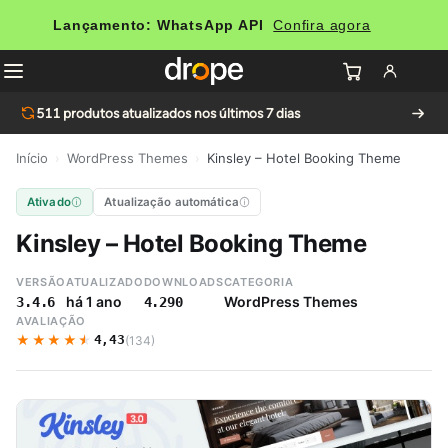
Lançamento: WhatsApp API
Confira agora
511
produtos atualizados nos últimos 7 dias
Início
›
WordPress Themes
›
Kinsley – Hotel Booking Theme
Ativado
Atualização automática
Kinsley – Hotel Booking Theme
VERSÃO
ATUALIZADO
DOWNLOADS
CATEGORIA
há 1 ano
WordPress Themes
3.4.6
4.290
AVALIAÇÃO
★★★★★
★★★★★
4,43
(134)