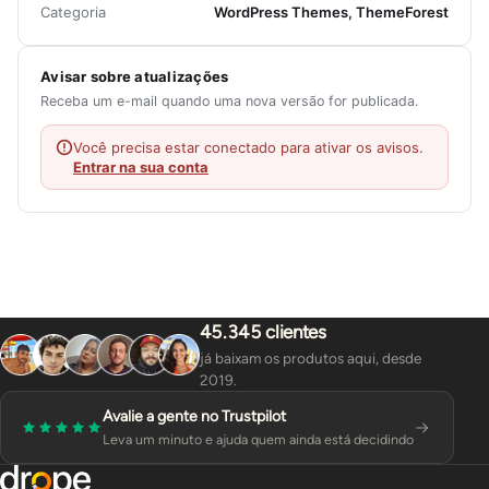
Categoria
WordPress Themes, ThemeForest
Avisar sobre atualizações
Receba um e-mail quando uma nova versão for publicada.
Você precisa estar conectado para ativar os avisos.
Entrar na sua conta
45.345 clientes
já baixam os produtos aqui, desde
2019.
Avalie a gente no Trustpilot
Leva um minuto e ajuda quem ainda está decidindo