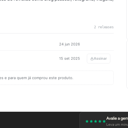
2 releases
24 jun 2026
15 set 2025
Assinar
tes e para quem já comprou este produto.
Avalie a gen
Leva um minu