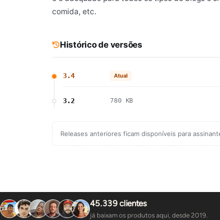
comida, etc.
Histórico de versões
3.4
Atual
3.2
780 KB
Releases anteriores ficam disponíveis para assinan
45.339 clientes
já baixam os produtos aqui, desde 2019.