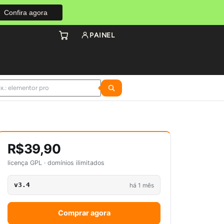
Confira agora
PAINEL
R$39,90
licença GPL · domínios ilimitados
v3.4
há 1 mês
Comprar agora