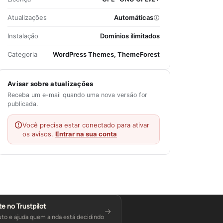
Atualizações
Automáticas
Instalação
Domínios ilimitados
Categoria
WordPress Themes, ThemeForest
Avisar sobre atualizações
Receba um e-mail quando uma nova versão for
publicada.
Você precisa estar conectado para ativar
os avisos.
Entrar na sua conta
te no Trustpilot
to e ajuda quem ainda está decidindo