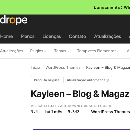
Lançamento: Wh
Home
Planos
Licenças
Contato
Atualizações
Atualizações
Plugins
Temas
Templates Elementor
A
Início
›
WordPress Themes
›
Kayleen – Blog & Maga
Produto original
Atualização automática
Kayleen – Blog & Maga
VERSÃO
ATUALIZADO
DOWNLOADS
CATEGORIA
há 1 mês
WordPress Themes
3.4
5.342