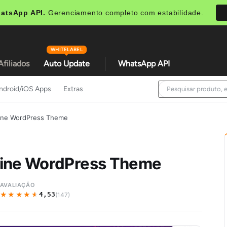
atsApp API.
Gerenciamento completo com estabilidade.
WHITELABEL
Afiliados
Auto Update
WhatsApp API
ndroid/iOS Apps
Extras
zine WordPress Theme
zine WordPress Theme
AVALIAÇÃO
★★★★★
★★★★★
4,53
(147)