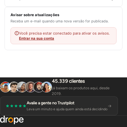
Avisar sobre atualizações
Receba um e-mail quando uma nova versão for publicada.
Você precisa estar conectado para ativar os avisos.
Entrar na sua conta
45.339 clientes
já baixam os produtos aqui, desde
2019.
Avalie a gente no Trustpilot
Leva um minuto e ajuda quem ainda está decidindo