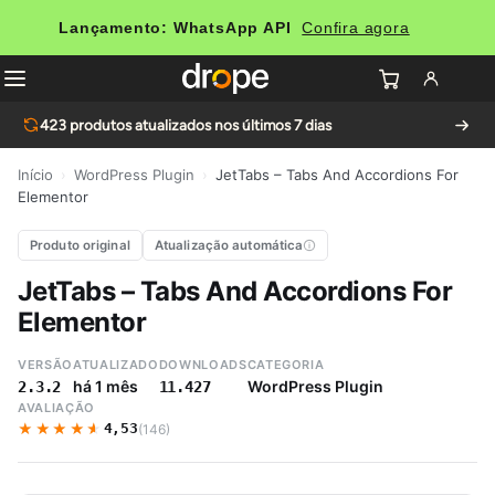
Lançamento: WhatsApp API
Confira agora
423
produtos atualizados nos últimos 7 dias
Início
›
WordPress Plugin
›
JetTabs – Tabs And Accordions For
Elementor
Produto original
Atualização automática
JetTabs – Tabs And Accordions For
Elementor
VERSÃO
ATUALIZADO
DOWNLOADS
CATEGORIA
há 1 mês
WordPress Plugin
2.3.2
11.427
AVALIAÇÃO
★★★★★
★★★★★
4,53
(146)