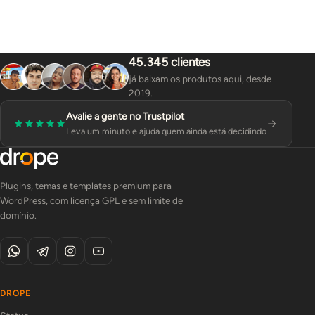
45.345 clientes
já baixam os produtos aqui, desde
2019.
Avalie a gente no Trustpilot
Leva um minuto e ajuda quem ainda está decidindo
Plugins, temas e templates premium para
WordPress, com licença GPL e sem limite de
domínio.
DROPE