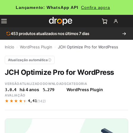
Lançamento: WhatsApp API
Confira agora
453
produtos atualizados nos últimos 7 dias
Início
›
WordPress Plugin
›
JCH Optimize Pro for WordPress
Atualização automática
JCH Optimize Pro for WordPress
VERSÃO
ATUALIZADO
DOWNLOADS
CATEGORIA
há 4 anos
WordPress Plugin
3.0.4
5.279
AVALIAÇÃO
★★★★★
★★★★★
4,41
(142)