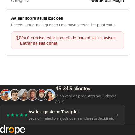
Categoria
WordPress Plugin
Avisar sobre atualizações
Receba um e-mail quando uma nova versão for publicada.
Você precisa estar conectado para ativar os avisos.
Entrar na sua conta
45.345 clientes
já baixam os produtos aqui, desde
2019.
Avalie a gente no Trustpilot
Leva um minuto e ajuda quem ainda está decidindo