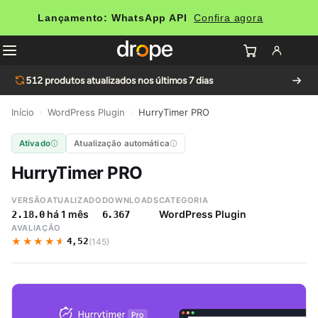
Lançamento: WhatsApp API
Confira agora
512
produtos atualizados nos últimos 7 dias
Início
›
WordPress Plugin
›
HurryTimer PRO
Ativado
Atualização automática
HurryTimer PRO
VERSÃO
ATUALIZADO
DOWNLOADS
CATEGORIA
há 1 mês
WordPress Plugin
2.18.0
6.367
AVALIAÇÃO
★★★★★
★★★★★
4,52
(145)