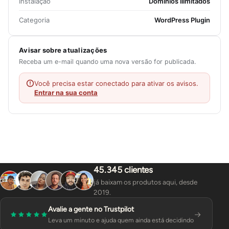
Instalação
Domínios ilimitados
Categoria
WordPress Plugin
Avisar sobre atualizações
Receba um e-mail quando uma nova versão for publicada.
Você precisa estar conectado para ativar os avisos.
Entrar na sua conta
45.345 clientes
já baixam os produtos aqui, desde
2019.
Avalie a gente no Trustpilot
Leva um minuto e ajuda quem ainda está decidindo