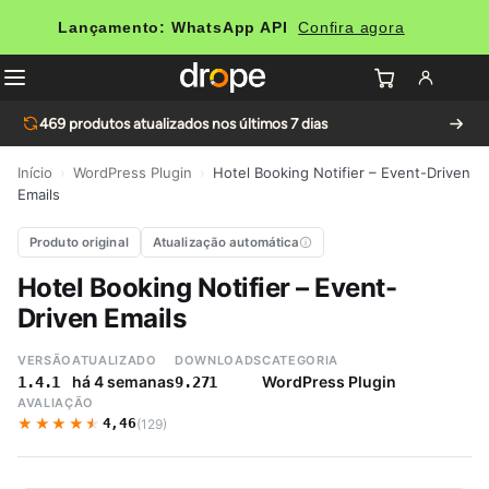
Lançamento: WhatsApp API
Confira agora
469
produtos atualizados nos últimos 7 dias
Início
›
WordPress Plugin
›
Hotel Booking Notifier – Event-Driven
Emails
Produto original
Atualização automática
Hotel Booking Notifier – Event-
Driven Emails
VERSÃO
ATUALIZADO
DOWNLOADS
CATEGORIA
há 4 semanas
WordPress Plugin
1.4.1
9.271
AVALIAÇÃO
★★★★★
★★★★★
4,46
(129)