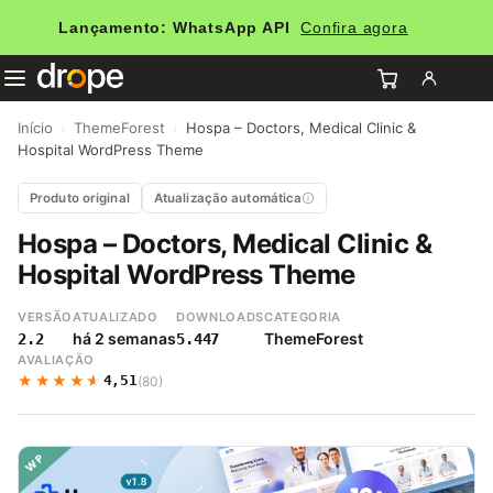
Lançamento: WhatsApp API
Confira agora
Início
›
ThemeForest
›
Hospa – Doctors, Medical Clinic &
Hospital WordPress Theme
Produto original
Atualização automática
Hospa – Doctors, Medical Clinic &
Hospital WordPress Theme
VERSÃO
ATUALIZADO
DOWNLOADS
CATEGORIA
há 2 semanas
ThemeForest
2.2
5.447
AVALIAÇÃO
★★★★★
★★★★★
4,51
(80)