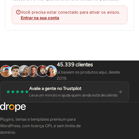
Você precisa estar conectado para ativar os avisos.
Entrar na sua conta
45.339 clientes
já baixam os produtos aqui, desde
2019.
Avalie a gente no Trustpilot
Leva um minuto e ajuda quem ainda está decidindo
Plugins, temas e templates premium para
WordPress, com licença GPL e sem limite de
domínio.