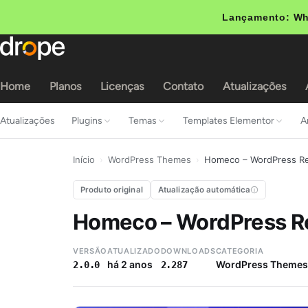
Lançamento: Wh
Home
Planos
Licenças
Contato
Atualizações
Atualizações
Plugins
Temas
Templates Elementor
A
Início
›
WordPress Themes
›
Homeco – WordPress Re
Produto original
Atualização automática
Homeco – WordPress R
VERSÃO
ATUALIZADO
DOWNLOADS
CATEGORIA
há 2 anos
WordPress Themes
2.0.0
2.287