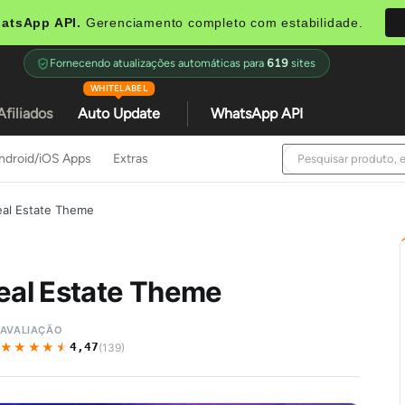
atsApp API.
Gerenciamento completo com estabilidade.
Fornecendo atualizações automáticas para
619
sites
WHITELABEL
Afiliados
Auto Update
WhatsApp API
ndroid/iOS Apps
Extras
al Estate Theme
eal Estate Theme
AVALIAÇÃO
★★★★★
★★★★★
4,47
(139)