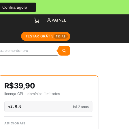
Confira agora
PAINEL
TESTAR GRÁTIS
7 DIAS
R$39,90
licença GPL · domínios ilimitados
v2.0.0
há 2 anos
ADICIONAIS