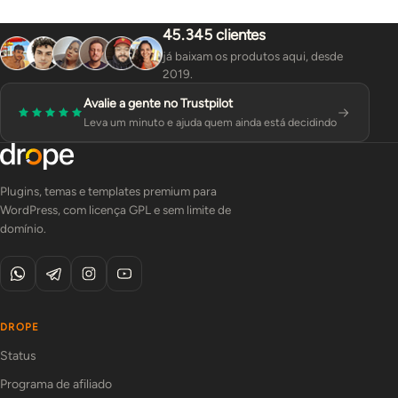
45.345 clientes
já baixam os produtos aqui, desde
2019.
Avalie a gente no Trustpilot
Leva um minuto e ajuda quem ainda está decidindo
Plugins, temas e templates premium para
WordPress, com licença GPL e sem limite de
domínio.
DROPE
Status
Programa de afiliado