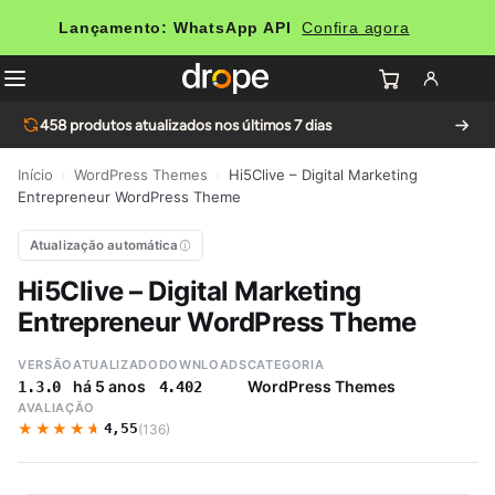
Lançamento: WhatsApp API
Confira agora
458
produtos atualizados nos últimos 7 dias
Início
›
WordPress Themes
›
Hi5Clive – Digital Marketing
Entrepreneur WordPress Theme
Atualização automática
Hi5Clive – Digital Marketing
Entrepreneur WordPress Theme
VERSÃO
ATUALIZADO
DOWNLOADS
CATEGORIA
há 5 anos
WordPress Themes
1.3.0
4.402
AVALIAÇÃO
★★★★★
★★★★★
4,55
(136)