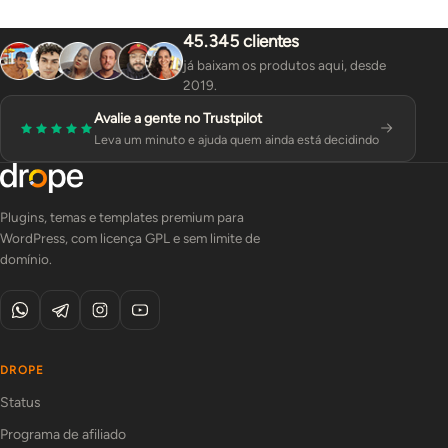
45.345 clientes
já baixam os produtos aqui, desde
2019.
Avalie a gente no Trustpilot
Leva um minuto e ajuda quem ainda está decidindo
Plugins, temas e templates premium para
WordPress, com licença GPL e sem limite de
domínio.
DROPE
Status
Programa de afiliado