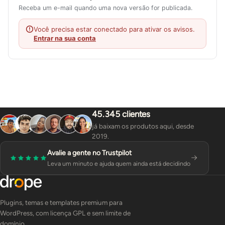
Receba um e-mail quando uma nova versão for publicada.
Você precisa estar conectado para ativar os avisos.
Entrar na sua conta
45.345 clientes
já baixam os produtos aqui, desde
2019.
Avalie a gente no Trustpilot
Leva um minuto e ajuda quem ainda está decidindo
Plugins, temas e templates premium para
WordPress, com licença GPL e sem limite de
domínio.