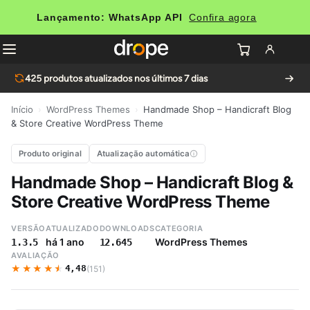
Lançamento: WhatsApp API
Confira agora
425
produtos atualizados nos últimos 7 dias
Início
›
WordPress Themes
›
Handmade Shop – Handicraft Blog
& Store Creative WordPress Theme
Produto original
Atualização automática
Handmade Shop – Handicraft Blog &
Store Creative WordPress Theme
VERSÃO
ATUALIZADO
DOWNLOADS
CATEGORIA
há 1 ano
WordPress Themes
1.3.5
12.645
AVALIAÇÃO
★★★★★
★★★★★
4,48
(151)