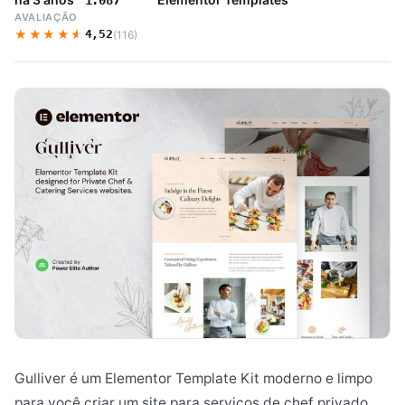
1.087
AVALIAÇÃO
★★★★★
★★★★★
4,52
(116)
Gulliver é um Elementor Template Kit moderno e limpo
para você criar um site para serviços de chef privado,