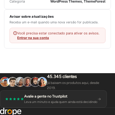
Categoria
WordPress Themes, ThemeForest
Avisar sobre atualizações
Receba um e-mail quando uma nova versão for publicada.
Você precisa estar conectado para ativar os avisos.
Entrar na sua conta
45.345 clientes
já baixam os produtos aqui, desde
2019.
Avalie a gente no Trustpilot
Leva um minuto e ajuda quem ainda está decidindo