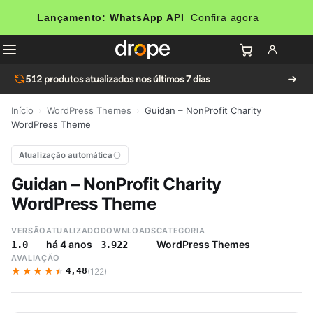
Lançamento: WhatsApp API
Confira agora
512
produtos atualizados nos últimos 7 dias
Início
›
WordPress Themes
›
Guidan – NonProfit Charity
WordPress Theme
Atualização automática
Guidan – NonProfit Charity
WordPress Theme
VERSÃO
ATUALIZADO
DOWNLOADS
CATEGORIA
há 4 anos
WordPress Themes
1.0
3.922
AVALIAÇÃO
★★★★★
★★★★★
4,48
(122)