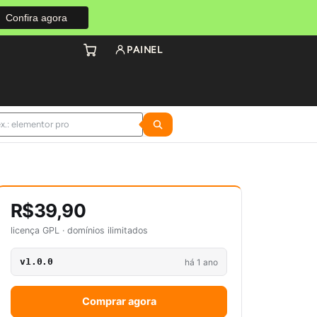
Confira agora
PAINEL
R$39,90
licença GPL · domínios ilimitados
v1.0.0
há 1 ano
Comprar agora