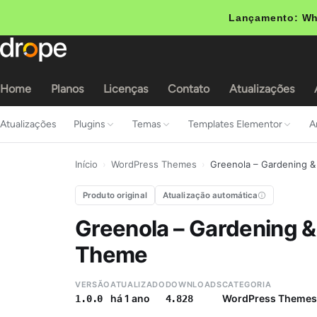
Lançamento: Wh
Home
Planos
Licenças
Contato
Atualizações
Atualizações
Plugins
Temas
Templates Elementor
A
Início
›
WordPress Themes
›
Greenola – Gardening 
Produto original
Atualização automática
Greenola – Gardening 
Theme
VERSÃO
ATUALIZADO
DOWNLOADS
CATEGORIA
há 1 ano
WordPress Themes
1.0.0
4.828