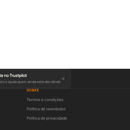
te no Trustpilot
to e ajuda quem ainda está decidindo
E
SOBRE
Termos e condições
Política de reembolso
Política de privacidade