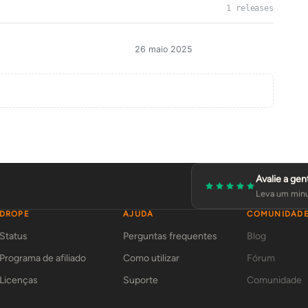
1 releases
26 maio 2025
Avalie a gen
Leva um minu
DROPE
AJUDA
COMUNIDAD
Status
Perguntas frequentes
Blog
Programa de afiliado
Como utilizar
Fórum
Licenças
Suporte
Comunidade