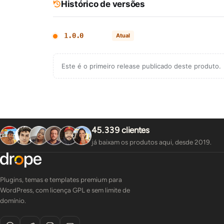
Histórico de versões
1.0.0
Atual
Este é o primeiro release publicado deste produto.
45.339 clientes
já baixam os produtos aqui, desde 2019.
Plugins, temas e templates premium para
WordPress, com licença GPL e sem limite de
domínio.