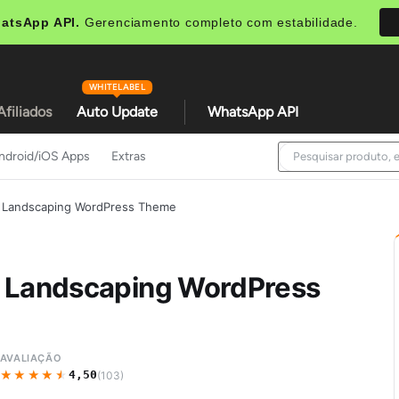
atsApp API.
Gerenciamento completo com estabilidade.
WHITELABEL
Afiliados
Auto Update
WhatsApp API
ndroid/iOS Apps
Extras
& Landscaping WordPress Theme
& Landscaping WordPress
AVALIAÇÃO
★★★★★
★★★★★
4,50
(103)