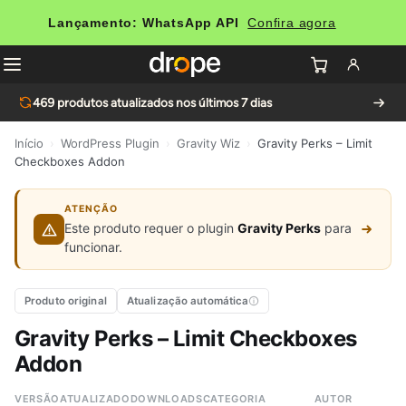
Lançamento: WhatsApp API
Confira agora
469
produtos atualizados nos últimos 7 dias
Início
›
WordPress Plugin
›
Gravity Wiz
›
Gravity Perks – Limit
Checkboxes Addon
ATENÇÃO
Este produto requer o plugin
Gravity Perks
para
funcionar.
Produto original
Atualização automática
Gravity Perks – Limit Checkboxes
Addon
VERSÃO
ATUALIZADO
DOWNLOADS
CATEGORIA
AUTOR