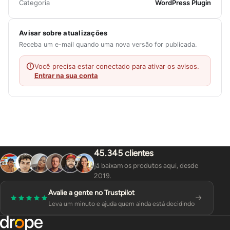
Categoria
WordPress Plugin
Avisar sobre atualizações
Receba um e-mail quando uma nova versão for publicada.
Você precisa estar conectado para ativar os avisos.
Entrar na sua conta
45.345 clientes
já baixam os produtos aqui, desde
2019.
Avalie a gente no Trustpilot
Leva um minuto e ajuda quem ainda está decidindo