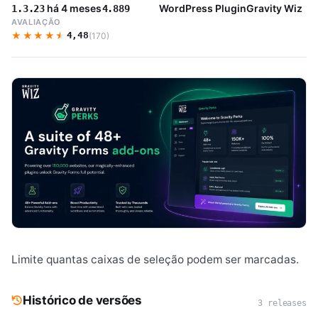
há 4 meses
WordPress Plugin
Gravity Wiz
1.3.23
4.889
AVALIAÇÃO
★★★★★
★★★★★
4,48
(170)
Limite quantas caixas de seleção podem ser marcadas.
Histórico de versões
3 releases