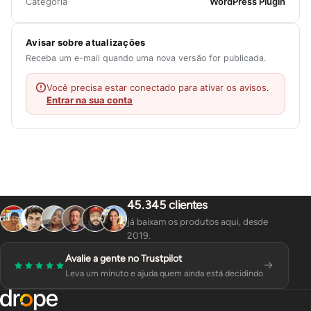
Categoria
WordPress Plugin
Avisar sobre atualizações
Receba um e-mail quando uma nova versão for publicada.
Você precisa estar conectado para ativar os avisos.
Entrar na sua conta
45.345 clientes
já baixam os produtos aqui, desde
2019.
Avalie a gente no Trustpilot
Leva um minuto e ajuda quem ainda está decidindo