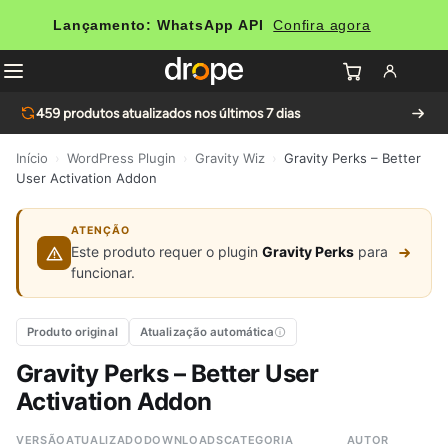
Lançamento: WhatsApp API
Confira agora
459
produtos atualizados nos últimos 7 dias
Início
›
WordPress Plugin
›
Gravity Wiz
›
Gravity Perks – Better
User Activation Addon
ATENÇÃO
Este produto requer o plugin
Gravity Perks
para
funcionar.
Produto original
Atualização automática
Gravity Perks – Better User
Activation Addon
VERSÃO
ATUALIZADO
DOWNLOADS
CATEGORIA
AUTOR