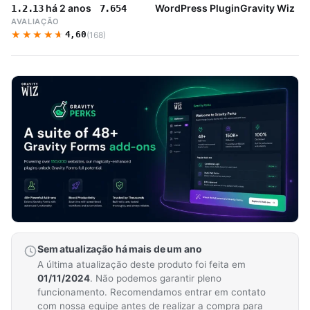
há 2 anos
WordPress Plugin
Gravity Wiz
1.2.13
7.654
AVALIAÇÃO
★★★★★
★★★★★
4,60
(168)
Sem atualização há mais de um ano
A última atualização deste produto foi feita em
01/11/2024
. Não podemos garantir pleno
funcionamento. Recomendamos entrar em contato
com nossa equipe antes de realizar a compra para