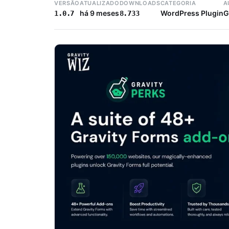
VERSÃO
ATUALIZADO
DOWNLOADS
CATEGORIA
A
há 9 meses
WordPress Plugin
G
1.0.7
8.733