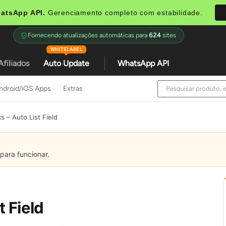
atsApp API.
Gerenciamento completo com estabilidade.
Fornecendo atualizações automáticas para
624
sites
WHITELABEL
Afiliados
Auto Update
WhatsApp API
ndroid/iOS Apps
Extras
s – Auto List Field
para funcionar.
t Field