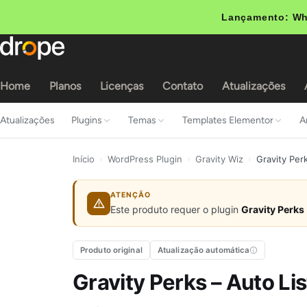
Lançamento: Wh
Home
Planos
Licenças
Contato
Atualizações
Atualizações
Plugins
Temas
Templates Elementor
A
Início
›
WordPress Plugin
›
Gravity Wiz
›
Gravity Perk
ATENÇÃO
Este produto requer o plugin
Gravity Perks
Produto original
Atualização automática
Gravity Perks – Auto Lis