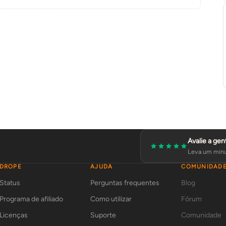
Avalie a gen
Leva um minu
DROPE
AJUDA
COMUNIDAD
Status
Perguntas frequentes
Blog
Programa de afiliado
Como utilizar
Fórum
Licenças
Suporte
Comunidade