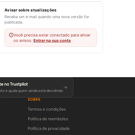
Avisar sobre atualizações
Receba um e-mail quando uma nova versão for
publicada.
Você precisa estar conectado para ativar
os avisos.
Entrar na sua conta
te no Trustpilot
to e ajuda quem ainda está decidindo
E
SOBRE
Termos e condições
Política de reembolso
Política de privacidade