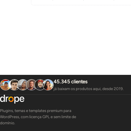
45.345 clientes
já baixam os produtos aqui, desde 2019.
Plugins, temas e templates premium para
WordPress, com licença GPL e sem limite de
domínio.