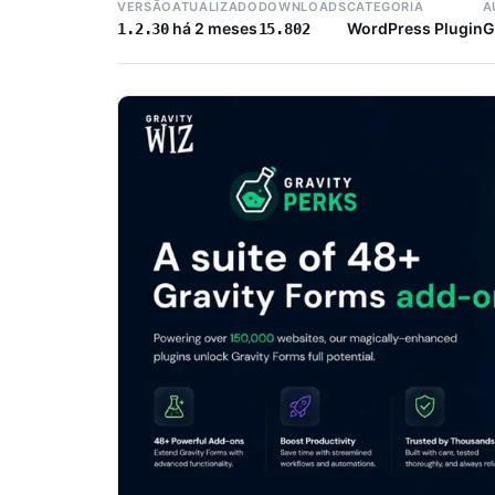
VERSÃO
ATUALIZADO
DOWNLOADS
CATEGORIA
A
há 2 meses
WordPress Plugin
G
1.2.30
15.802