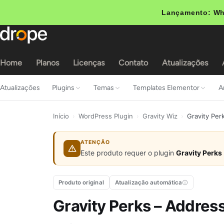
Lançamento: Wh
Home
Planos
Licenças
Contato
Atualizações
Atualizações
Plugins
Temas
Templates Elementor
A
Início
›
WordPress Plugin
›
Gravity Wiz
›
Gravity Per
ATENÇÃO
Este produto requer o plugin
Gravity Perks
Produto original
Atualização automática
Gravity Perks – Addre