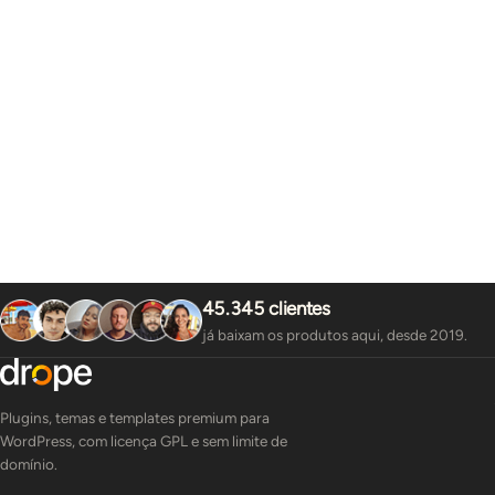
45.345 clientes
já baixam os produtos aqui, desde 2019.
Plugins, temas e templates premium para
WordPress, com licença GPL e sem limite de
domínio.