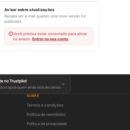
Avisar sobre atualizações
Receba um e-mail quando uma nova versão for
publicada.
Você precisa estar conectado para ativar
os avisos.
Entrar na sua conta
te no Trustpilot
to e ajuda quem ainda está decidindo
E
SOBRE
Termos e condições
Política de reembolso
Política de privacidade