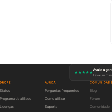
Avalie a gen
Leva um minu
DROPE
AJUDA
COMUNIDAD
Status
Perguntas frequentes
Blog
Programa de afiliado
Como utilizar
Fórum
Licenças
Suporte
Comunidade