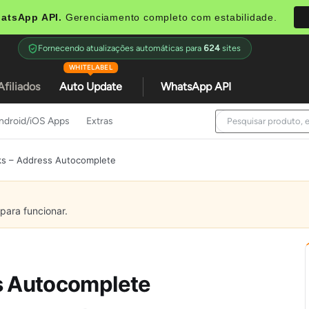
atsApp API.
Gerenciamento completo com estabilidade.
Fornecendo atualizações automáticas para
624
sites
WHITELABEL
Afiliados
Auto Update
WhatsApp API
ndroid/iOS Apps
Extras
ks – Address Autocomplete
para funcionar.
ss Autocomplete