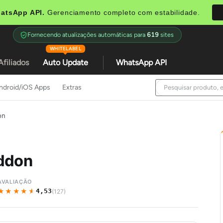
atsApp API.
Gerenciamento completo com estabilidade.
Fornecendo atualizações automáticas para
619
sites
WHITELABEL
Afiliados
Auto Update
WhatsApp API
ndroid/iOS Apps
Extras
on
Addon
AVALIAÇÃO
★★★★★
★★★★★
4,53
(127)