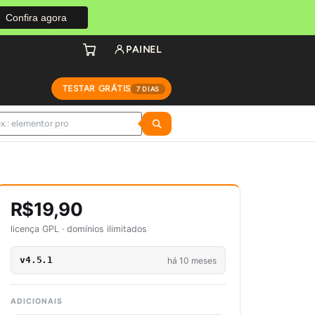
Confira agora
PAINEL
TESTAR GRÁTIS
7 DIAS
R$19,90
licença GPL · domínios ilimitados
v4.5.1
há 10 meses
ADICIONAIS