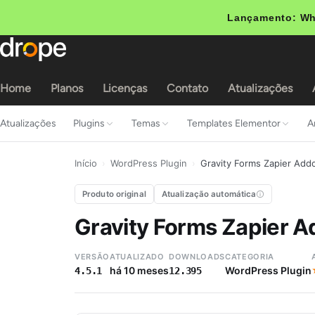
Lançamento: Wh
Home
Planos
Licenças
Contato
Atualizações
Atualizações
Plugins
Temas
Templates Elementor
A
Início
›
WordPress Plugin
›
Gravity Forms Zapier Add
Produto original
Atualização automática
Gravity Forms Zapier 
VERSÃO
ATUALIZADO
DOWNLOADS
CATEGORIA
há 10 meses
WordPress Plugin
4.5.1
12.395