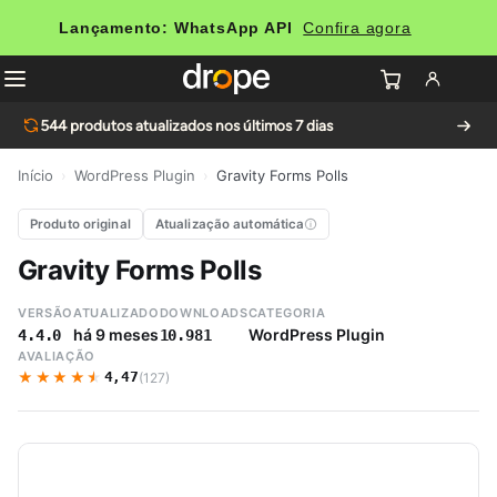
Lançamento: WhatsApp API
Confira agora
544
produtos atualizados nos últimos 7 dias
Início
›
WordPress Plugin
›
Gravity Forms Polls
Produto original
Atualização automática
Gravity Forms Polls
VERSÃO
ATUALIZADO
DOWNLOADS
CATEGORIA
há 9 meses
WordPress Plugin
4.4.0
10.981
AVALIAÇÃO
★★★★★
★★★★★
4,47
(127)