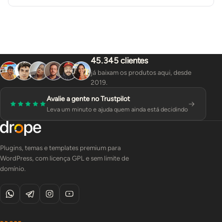
45.345 clientes
já baixam os produtos aqui, desde
2019.
Avalie a gente no Trustpilot
Leva um minuto e ajuda quem ainda está decidindo
Plugins, temas e templates premium para
WordPress, com licença GPL e sem limite de
domínio.