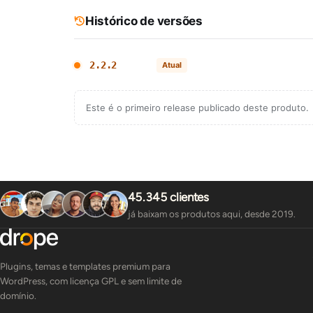
Histórico de versões
2.2.2
Atual
Este é o primeiro release publicado deste produto.
45.345 clientes
já baixam os produtos aqui, desde 2019.
Plugins, temas e templates premium para
WordPress, com licença GPL e sem limite de
domínio.