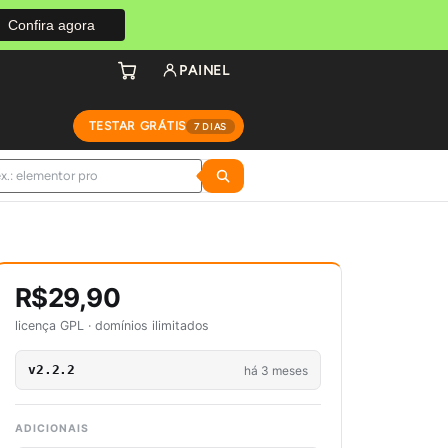
Confira agora
PAINEL
TESTAR GRÁTIS
7 DIAS
R$29,90
licença GPL · domínios ilimitados
v2.2.2
há 3 meses
ADICIONAIS