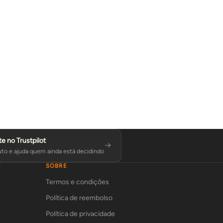
te no Trustpilot
to e ajuda quem ainda está decidindo
E
SOBRE
Termos e condições
Política de reembolso
Política de privacidade