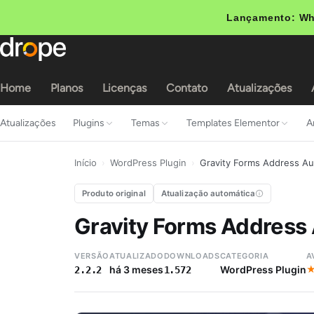
Lançamento: Wh
Home
Planos
Licenças
Contato
Atualizações
Atualizações
Plugins
Temas
Templates Elementor
A
Início
›
WordPress Plugin
›
Gravity Forms Address A
Produto original
Atualização automática
Gravity Forms Address
VERSÃO
ATUALIZADO
DOWNLOADS
CATEGORIA
A
há 3 meses
WordPress Plugin
2.2.2
1.572