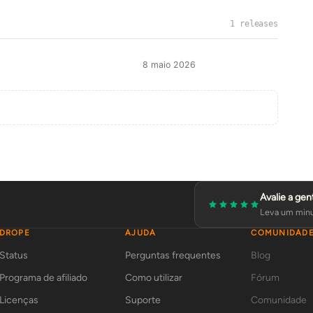
1 releases
8 maio 2026
Avalie a gen
Leva um minu
DROPE
AJUDA
COMUNIDAD
Status
Perguntas frequentes
Blog
Programa de afiliado
Como utilizar
Fórum
Licenças
Suporte
Comunidade