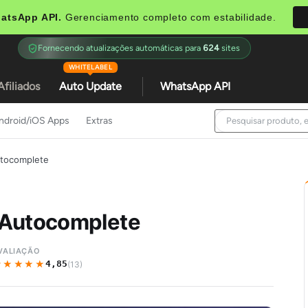
atsApp API.
Gerenciamento completo com estabilidade.
Fornecendo atualizações automáticas para
624
sites
WHITELABEL
Afiliados
Auto Update
WhatsApp API
ndroid/iOS Apps
Extras
utocomplete
 Autocomplete
VALIAÇÃO
★★★★★
★★★★★
4,85
(13)