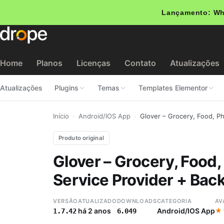
Lançamento: Wh
Home
Planos
Licenças
Contato
Atualizações
Atualizações
Plugins
Temas
Templates Elementor
Início
›
Android/IOS App
›
Glover – Grocery, Food, P
Produto original
Glover – Grocery, Food
Service Provider + Bac
VERSÃO
ATUALIZADO
DOWNLOADS
CATEGORIA
AV
★
★
há 2 anos
Android/IOS App
1.7.42
6.049