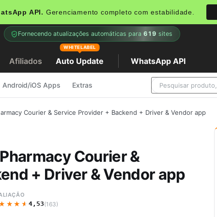
atsApp API.
Gerenciamento completo com estabilidade.
Fornecendo atualizações automáticas para
619
sites
WHITELABEL
Afiliados
Auto Update
WhatsApp API
Android/iOS Apps
Extras
harmacy Courier & Service Provider + Backend + Driver & Vendor app
, Pharmacy Courier &
kend + Driver & Vendor app
ALIAÇÃO
★★★★
★★★★
4,53
(163)