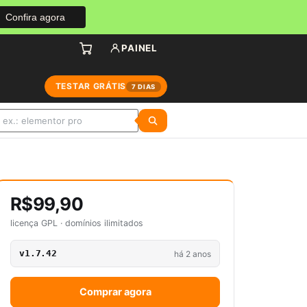
Confira agora
PAINEL
TESTAR GRÁTIS
7 DIAS
R$99,90
licença GPL · domínios ilimitados
v1.7.42
há 2 anos
Comprar agora