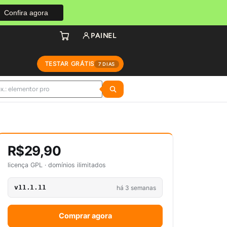
Confira agora
PAINEL
TESTAR GRÁTIS
7 DIAS
R$29,90
licença GPL · domínios ilimitados
v11.1.11
há 3 semanas
Comprar agora