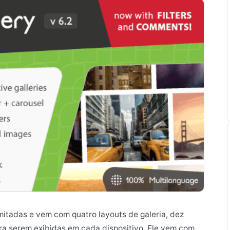
imitadas e vem com quatro layouts de galeria, dez
ara serem exibidas em cada dispositivo. Ele vem com