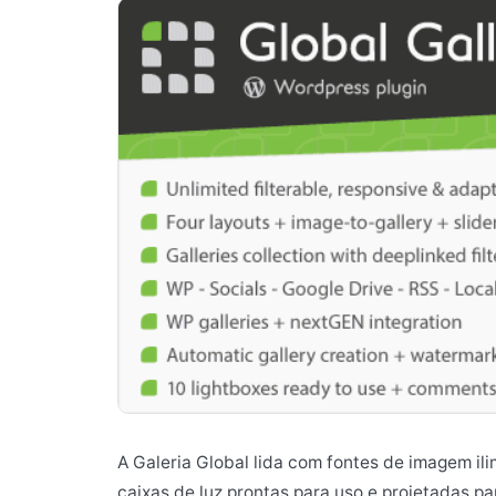
A Galeria Global lida com fontes de imagem il
caixas de luz prontas para uso e projetadas p