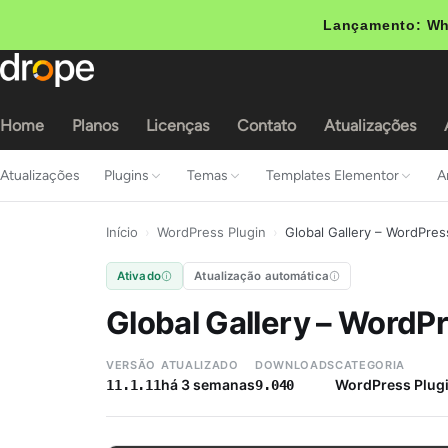
Lançamento: Wh
Home
Planos
Licenças
Contato
Atualizações
Atualizações
Plugins
Temas
Templates Elementor
A
Início
›
WordPress Plugin
›
Global Gallery – WordPres
Ativado
Atualização automática
Global Gallery – WordP
VERSÃO
ATUALIZADO
DOWNLOADS
CATEGORIA
há 3 semanas
WordPress Plug
11.1.11
9.040