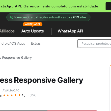
atsApp API.
Gerenciamento completo com estabilidade.
Fornecendo atualizações automáticas para
619
sites
WHITELABEL
Afiliados
Auto Update
WhatsApp API
ndroid/iOS Apps
Extras
s Responsive Gallery
ress Responsive Gallery
AVALIAÇÃO
★★★★★
★★★★★
in
4,55
(157)