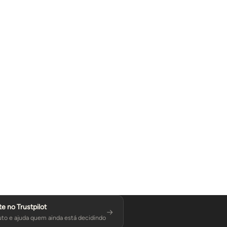
te no Trustpilot
to e ajuda quem ainda está decidindo