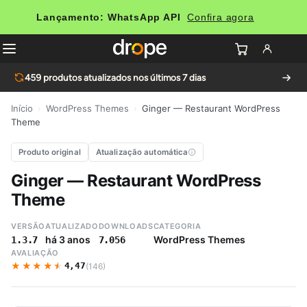
Lançamento: WhatsApp API
Confira agora
459
produtos atualizados nos últimos 7 dias
Início
›
WordPress Themes
›
Ginger — Restaurant WordPress
Theme
Produto original
Atualização automática
Ginger — Restaurant WordPress
Theme
VERSÃO
ATUALIZADO
DOWNLOADS
CATEGORIA
há 3 anos
WordPress Themes
1.3.7
7.056
AVALIAÇÃO
★★★★★
★★★★★
4,47
(146)