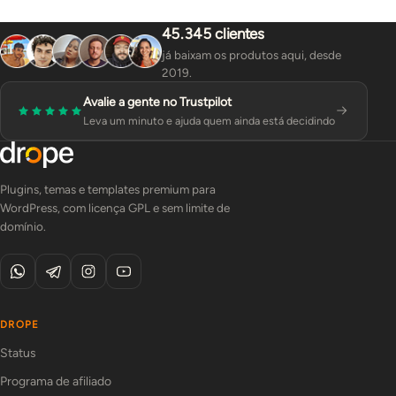
45.345 clientes
já baixam os produtos aqui, desde
2019.
Avalie a gente no Trustpilot
Leva um minuto e ajuda quem ainda está decidindo
Plugins, temas e templates premium para
WordPress, com licença GPL e sem limite de
domínio.
DROPE
Status
Programa de afiliado