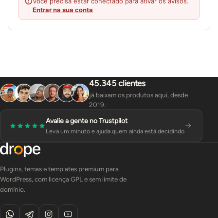
Você precisa estar conectado para ativar os avisos.
Entrar na sua conta
45.345 clientes
já baixam os produtos aqui, desde
2019.
Avalie a gente no Trustpilot
Leva um minuto e ajuda quem ainda está decidindo
Plugins, temas e templates premium para
WordPress, com licença GPL e sem limite de
domínio.