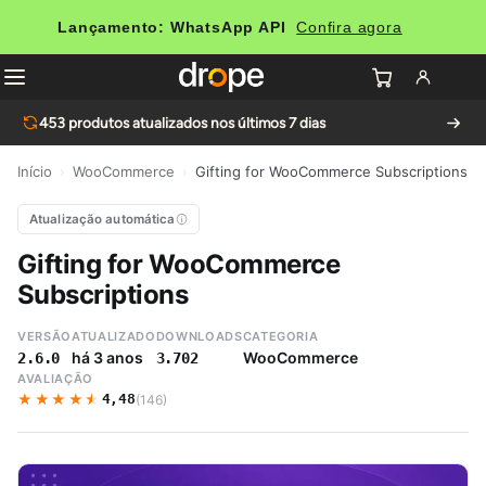
Lançamento: WhatsApp API
Confira agora
453
produtos atualizados nos últimos 7 dias
Início
›
WooCommerce
›
Gifting for WooCommerce Subscriptions
Atualização automática
Gifting for WooCommerce
Subscriptions
VERSÃO
ATUALIZADO
DOWNLOADS
CATEGORIA
há 3 anos
WooCommerce
2.6.0
3.702
AVALIAÇÃO
★★★★★
★★★★★
4,48
(146)