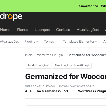
Lançamento: Wh
Home
Planos
Licenças
Contato
Atualizações
Atualizações
Plugins
Temas
Templates Elementor
A
Início
›
WordPress Plugin
›
Germanized for Woocom
Produto original
Atualização automática
Germanized for Wooc
VERSÃO
ATUALIZADO
DOWNLOADS
CATEGORIA
há 4 semanas
WordPress Plugi
4.3.6
5.721