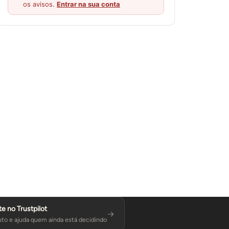
os avisos.
Entrar na sua conta
te no Trustpilot
to e ajuda quem ainda está decidindo