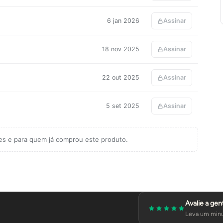
6 jan 2026
Assinar
18 nov 2025
Assinar
22 out 2025
Assinar
5 set 2025
Assinar
tes e para quem já comprou este produto.
Avalie a gen
Leva um minu