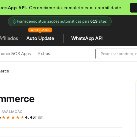
atsApp API.
Gerenciamento completo com estabilidade.
Fornecendo atualizações automáticas para
619
sites
WHITELABEL
Afiliados
Auto Update
WhatsApp API
ndroid/iOS Apps
Extras
merce
ommerce
AVALIAÇÃO
★★★★★
★★★★★
n
4,46
(155)