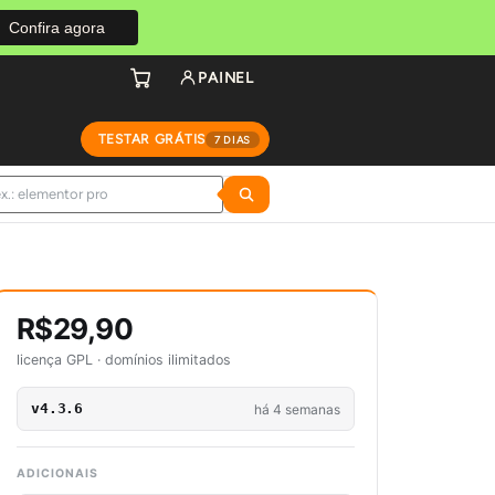
Confira agora
PAINEL
TESTAR GRÁTIS
7 DIAS
R$29,90
licença GPL · domínios ilimitados
v4.3.6
há 4 semanas
ADICIONAIS