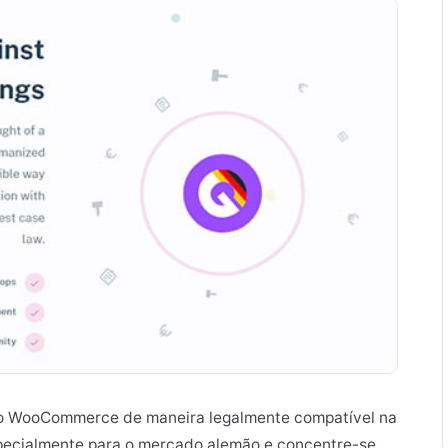
ar o WooCommerce de maneira legalmente compatível na
pecialmente para o mercado alemão e concentre-se