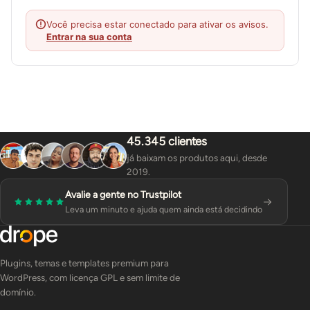
Você precisa estar conectado para ativar os avisos.
Entrar na sua conta
45.345 clientes
já baixam os produtos aqui, desde
2019.
Avalie a gente no Trustpilot
Leva um minuto e ajuda quem ainda está decidindo
Plugins, temas e templates premium para
WordPress, com licença GPL e sem limite de
domínio.