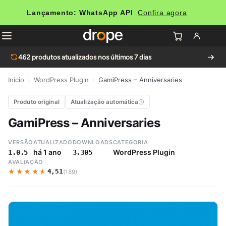
Lançamento: WhatsApp API
Confira agora
462
produtos atualizados nos últimos 7 dias
Início
›
WordPress Plugin
›
GamiPress – Anniversaries
Produto original
Atualização automática
GamiPress – Anniversaries
VERSÃO
ATUALIZADO
DOWNLOADS
CATEGORIA
há 1 ano
WordPress Plugin
1.0.5
3.305
AVALIAÇÃO
★★★★★
★★★★★
4,51
(189)