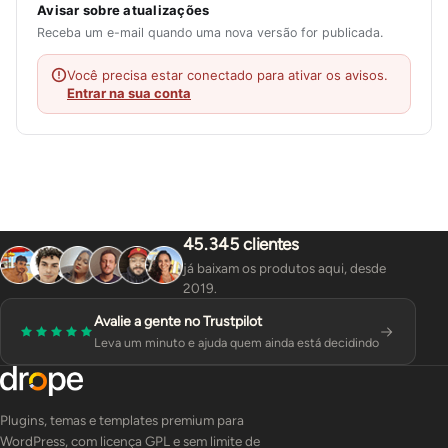
Avisar sobre atualizações
Receba um e-mail quando uma nova versão for publicada.
Você precisa estar conectado para ativar os avisos.
Entrar na sua conta
45.345 clientes
já baixam os produtos aqui, desde
2019.
Avalie a gente no Trustpilot
Leva um minuto e ajuda quem ainda está decidindo
Plugins, temas e templates premium para
WordPress, com licença GPL e sem limite de