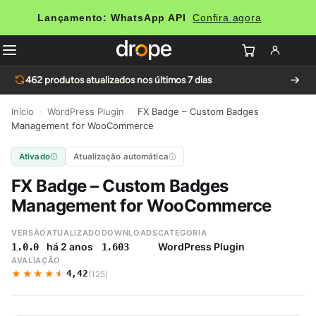
Lançamento: WhatsApp API
Confira agora
462
produtos atualizados nos últimos 7 dias
Início
›
WordPress Plugin
›
FX Badge – Custom Badges
Management for WooCommerce
Ativado
Atualização automática
FX Badge – Custom Badges
Management for WooCommerce
VERSÃO
ATUALIZADO
DOWNLOADS
CATEGORIA
há 2 anos
WordPress Plugin
1.0.0
1.603
AVALIAÇÃO
★★★★★
★★★★★
4,42
(125)