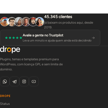
45.345 clientes
já baixam os produtos aqui, desde
2019.
Avalie a gente no Trustpilot
Leva um minuto e ajuda quem ainda está decidindo
Plugins, temas e templates premium para
WordPress, com licença GPL e sem limite de
domínio.
DROPE
Status