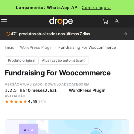
Lançamento: WhatsApp API
Confira agora
471
produtos atualizados nos últimos 7 dias
Início
›
WordPress Plugin
›
Fundraising For Woocommerce
Produto original
Atualização automática
Fundraising For Woocommerce
VERSÃO
ATUALIZADO
DOWNLOADS
CATEGORIA
há 10 meses
WordPress Plugin
1.2.5
2.631
AVALIAÇÃO
★★★★★
★★★★★
4,55
(159)