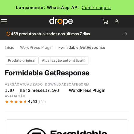
Lançamento: WhatsApp API
Confira agora
458
produtos atualizados nos últimos 7 dias
Início
›
WordPress Plugin
›
Formidable GetResponse
Produto original
Atualização automática
Formidable GetResponse
VERSÃO
ATUALIZADO
DOWNLOADS
CATEGORIA
há 12 meses
WordPress Plugin
1.07
17.503
AVALIAÇÃO
★★★★★
★★★★★
4,53
(131)