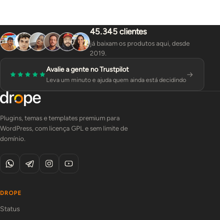
45.345 clientes
já baixam os produtos aqui, desde
2019.
Avalie a gente no Trustpilot
Leva um minuto e ajuda quem ainda está decidindo
Plugins, temas e templates premium para
WordPress, com licença GPL e sem limite de
domínio.
DROPE
Status