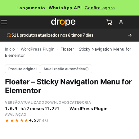
Lançamento: WhatsApp API
Confira agora
511
produtos atualizados nos últimos 7 dias
Início
›
WordPress Plugin
›
Floater – Sticky Navigation Menu for
Elementor
Produto original
Atualização automática
Floater – Sticky Navigation Menu for
Elementor
VERSÃO
ATUALIZADO
DOWNLOADS
CATEGORIA
há 7 meses
WordPress Plugin
1.0.9
11.221
AVALIAÇÃO
★★★★★
★★★★★
4,53
(143)