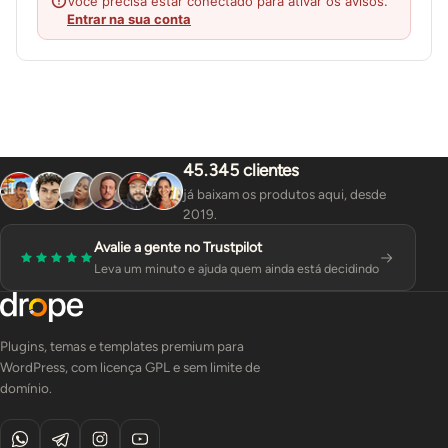
Você precisa estar conectado para ativar os avisos.
Entrar na sua conta
45.345 clientes
já baixam os produtos aqui, desde
2019.
Avalie a gente no Trustpilot
Leva um minuto e ajuda quem ainda está decidindo
Plugins, temas e templates premium para
WordPress, com licença GPL e sem limite de
domínio.