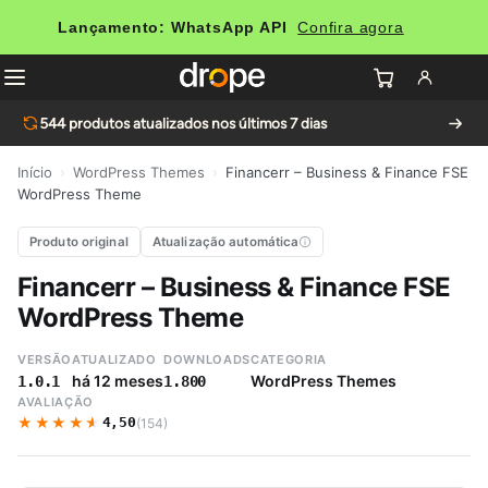
Lançamento: WhatsApp API
Confira agora
544
produtos atualizados nos últimos 7 dias
Início
›
WordPress Themes
›
Financerr – Business & Finance FSE
WordPress Theme
Produto original
Atualização automática
Financerr – Business & Finance FSE
WordPress Theme
VERSÃO
ATUALIZADO
DOWNLOADS
CATEGORIA
há 12 meses
WordPress Themes
1.0.1
1.800
AVALIAÇÃO
★★★★★
★★★★★
4,50
(154)