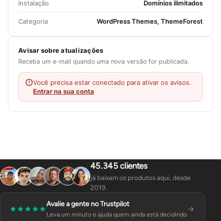
Instalação
Domínios ilimitados
Categoria
WordPress Themes, ThemeForest
Avisar sobre atualizações
Receba um e-mail quando uma nova versão for publicada.
Você precisa estar conectado para ativar os avisos.
Entrar na sua conta
45.345 clientes
já baixam os produtos aqui, desde
2019.
Avalie a gente no Trustpilot
Leva um minuto e ajuda quem ainda está decidindo