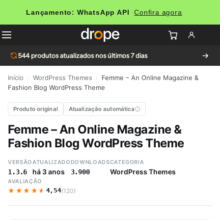
Lançamento: WhatsApp API
Confira agora
544
produtos atualizados nos últimos 7 dias
Início
›
WordPress Themes
›
Femme – An Online Magazine &
Fashion Blog WordPress Theme
Produto original
Atualização automática
Femme – An Online Magazine &
Fashion Blog WordPress Theme
VERSÃO
ATUALIZADO
DOWNLOADS
CATEGORIA
há 3 anos
WordPress Themes
1.3.6
3.900
AVALIAÇÃO
★★★★★
★★★★★
4,54
(120)