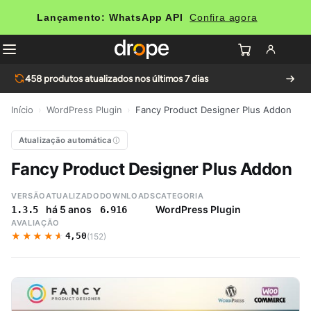
Lançamento: WhatsApp API
Confira agora
458
produtos atualizados nos últimos 7 dias
Início
›
WordPress Plugin
›
Fancy Product Designer Plus Addon
Atualização automática
Fancy Product Designer Plus Addon
VERSÃO
ATUALIZADO
DOWNLOADS
CATEGORIA
há 5 anos
WordPress Plugin
1.3.5
6.916
AVALIAÇÃO
★★★★★
★★★★★
4,50
(152)