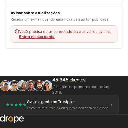
Avisar sobre atualizações
Receba um e-mail quando uma nova versão for publicada.
Você precisa estar conectado para ativar os avisos.
Entrar na sua conta
45.345 clientes
já baixam os produtos aqui, desde
2019.
Avalie a gente no Trustpilot
Leva um minuto e ajuda quem ainda está decidindo