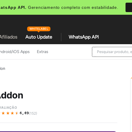
atsApp API.
Gerenciamento completo com estabilidade.
WHITELABEL
Afiliados
Auto Update
WhatsApp API
ndroid/iOS Apps
Extras
don
Addon
VALIAÇÃO
★★★★★
★★★★★
4,49
(152)