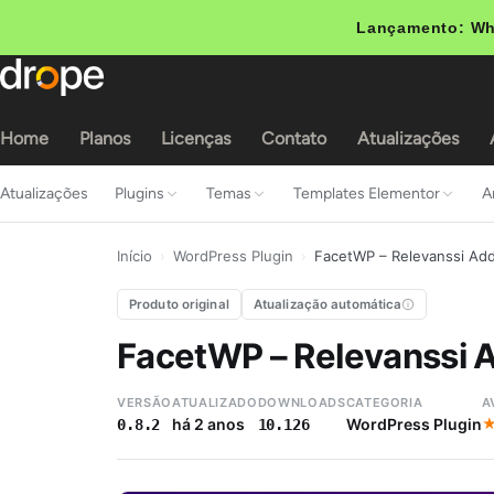
Lançamento: Wh
Home
Planos
Licenças
Contato
Atualizações
Atualizações
Plugins
Temas
Templates Elementor
A
Início
›
WordPress Plugin
›
FacetWP – Relevanssi Ad
Produto original
Atualização automática
FacetWP – Relevanssi 
VERSÃO
ATUALIZADO
DOWNLOADS
CATEGORIA
A
há 2 anos
WordPress Plugin
0.8.2
10.126