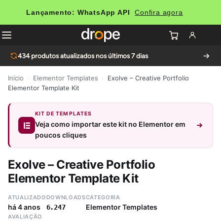
Lançamento: WhatsApp API
Confira agora
434
produtos atualizados nos últimos 7 dias
Início
›
Elementor Templates
›
Exolve – Creative Portfolio
Elementor Template Kit
KIT DE TEMPLATES
Veja como importar este kit no Elementor em
poucos cliques
Exolve – Creative Portfolio
Elementor Template Kit
ATUALIZADO
DOWNLOADS
CATEGORIA
há 4 anos
Elementor Templates
6.247
AVALIAÇÃO