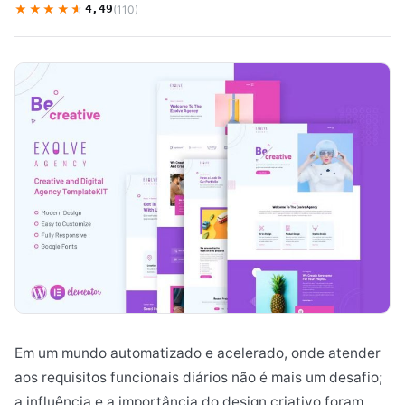
★★★★★
★★★★★
4,49
(110)
Em um mundo automatizado e acelerado, onde atender
aos requisitos funcionais diários não é mais um desafio;
a influência e a importância do design criativo foram